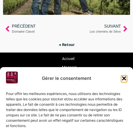
PRÉCÉDENT
SUIVANT
Domaine Clavel
Les chemins de Sève
Retour
Accueil
Magasin
Dégustations
Gérer le consentement
Evènements
Pour offrir les meilleures expériences, nous utilisons des technologies
Vignerons
telles que les cookies pour stocker et/ou accéder aux informations des
appareils. Le fait de consentir à ces technologies nous permettra de
Nos Vins
traiter des données telles que le comportement de navigation ou les ID
Nos Champagnes
uniques sur ce site. Le fait de ne pas consentir ou de retirer son
Nos Distilleries
consentement peut avoir un effet négatif sur certaines caractéristiques
Vins Suisses
et fonctions.