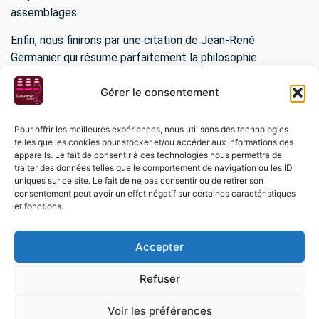
assemblages.
Enfin, nous finirons par une citation de Jean-René
Germanier qui résume parfaitement la philosophie
du domaine :
Gérer le consentement
« un vigneron doit se distinguer non par
une cuvée prestige produite en
Pour offrir les meilleures expériences, nous utilisons des technologies
quantité confidentielle mais par une
telles que les cookies pour stocker et/ou accéder aux informations des
qualité irréprochable sur l’ensemble de
appareils. Le fait de consentir à ces technologies nous permettra de
traiter des données telles que le comportement de navigation ou les ID
la gamme. »
uniques sur ce site. Le fait de ne pas consentir ou de retirer son
consentement peut avoir un effet négatif sur certaines caractéristiques
et fonctions.
Accueil
Accepter
Magasin
Dégustations
Refuser
Evènements
Voir les préférences