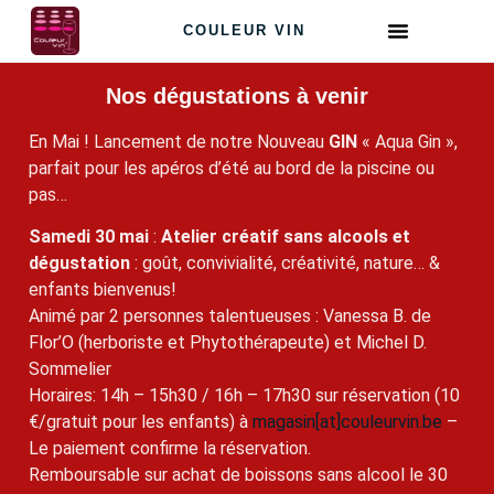
COULEUR VIN
Nos dégustations à venir
En Mai ! Lancement de notre Nouveau
GIN
« Aqua Gin »,
parfait pour les apéros d’été au bord de la piscine ou
pas…
Samedi 30 mai
:
Atelier créatif sans alcools et
dégustation
: goût, convivialité, créativité, nature… &
enfants bienvenus!
Animé par 2 personnes talentueuses : Vanessa B. de
Flor’O (herboriste et Phytothérapeute) et Michel D.
Sommelier
Horaires: 14h – 15h30 / 16h – 17h30 sur réservation (10
€/gratuit pour les enfants) à
magasin[at]couleurvin.be
–
Le paiement confirme la réservation.
Remboursable sur achat de boissons sans alcool le 30