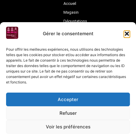
Accueil
Magasin
Dégustations
Evènements
Gérer le consentement
Vignerons
Pour offrir les meilleures expériences, nous utilisons des technologies
Nos Vins
telles que les cookies pour stocker et/ou accéder aux informations des
Nos Champagnes
appareils. Le fait de consentir à ces technologies nous permettra de
Nos Distilleries
traiter des données telles que le comportement de navigation ou les ID
Vins Suisses
uniques sur ce site. Le fait de ne pas consentir ou de retirer son
consentement peut avoir un effet négatif sur certaines caractéristiques
A propos
et fonctions.
Stéphanie
Presse
Accepter
Contact
Conditions Générales de Vente
Refuser
Voir les préférences
© 2003-2026 Couleur Vin (SRL) – BE 0861.293.385 – Avenue du Marouset
109/C, 7090 Braine-le-Comte – BELGIQUE | Illustrations : Princesse