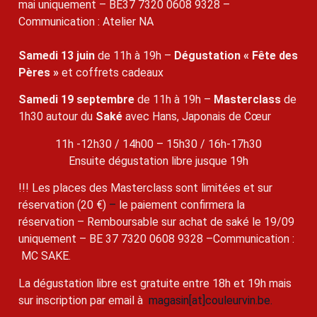
mai uniquement – BE37 7320 0608 9328 –
Communication : Atelier NA
Samedi 13 juin
de 11h à 19h –
Dégustation « Fête des
Pères »
et coffrets cadeaux
Samedi 19 septembre
de 11h à 19h –
Masterclass
de
1h30 autour du
Saké
avec Hans, Japonais de Cœur
11h -12h30 / 14h00 – 15h30 / 16h-17h30
Ensuite dégustation libre jusque 19h
!!! Les places des Masterclass sont limitées et sur
réservation (20 €)
–
le paiement confirmera la
réservation – Remboursable sur achat de saké le 19/09
uniquement – BE 37 7320 0608 9328 –Communication :
MC SAKE.
La dégustation libre est gratuite entre 18h et 19h mais
sur inscription par email à
magasin[at]couleurvin.be.