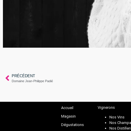
PRÉCÉDENT
Domaine Jean-Philippe Padié
Vignerons
Accueil
Magasin
Nos Vins
Nos Champa
Dégustations
Nos Distiller