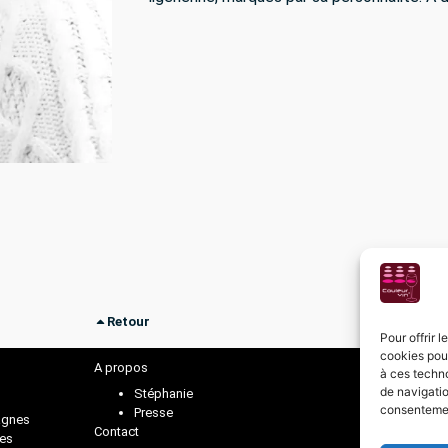
Retour
Pour offrir 
cookies pour
A propos
à ces techn
de navigatio
Stéphanie
consentement
Presse
gnes
Contact
ies