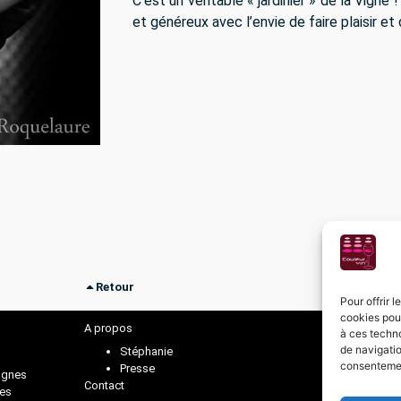
C’est un véritable « jardinier » de la Vign
et généreux avec l’envie de faire plaisir et
Retour
Pour offrir 
cookies pour
A propos
à ces techn
de navigatio
Stéphanie
consentement
Presse
gnes
Contact
ies