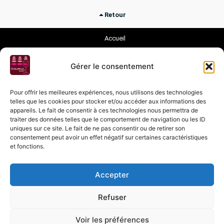
Retour
Accueil
Magasin
Gérer le consentement
Dégustations
Evènements
Pour offrir les meilleures expériences, nous utilisons des technologies
telles que les cookies pour stocker et/ou accéder aux informations des
Vignerons
appareils. Le fait de consentir à ces technologies nous permettra de
Nos Vins
traiter des données telles que le comportement de navigation ou les ID
Nos Champagnes
uniques sur ce site. Le fait de ne pas consentir ou de retirer son
Nos Distilleries
consentement peut avoir un effet négatif sur certaines caractéristiques
et fonctions.
Vins Suisses
A propos
Accepter
Stéphanie
Presse
Refuser
Contact
Conditions Générales de Vente
Voir les préférences