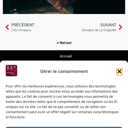
PRÉCÉDENT
SUIVANT
Clos Ornasca
Domaine de La Goguette
Retour
Accueil
Magasin
Gérer le consentement
Dégustations
Evènements
Pour offrir les meilleures expériences, nous utilisons des technologies
telles que les cookies pour stocker et/ou accéder aux informations des
Vignerons
appareils. Le fait de consentir à ces technologies nous permettra de
traiter des données telles que le comportement de navigation ou les ID
Nos Vins
uniques sur ce site. Le fait de ne pas consentir ou de retirer son
Nos Champagnes
consentement peut avoir un effet négatif sur certaines caractéristiques
Nos Distilleries
et fonctions.
Vins Suisses