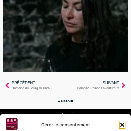
PRÉCÉDENT
SUIVANT
Domaine du Bourg d’Oiseau
Domaine Roland Lavantureux
Retour
Accueil
Magasin
Gérer le consentement