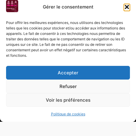
Magasin
Gérer le consentement
Dégustations
Evènements
Pour offrir les meilleures expériences, nous utilisons des technologies
telles que les cookies pour stocker et/ou accéder aux informations des
Vignerons
appareils. Le fait de consentir à ces technologies nous permettra de
traiter des données telles que le comportement de navigation ou les ID
Nos Vins
uniques sur ce site. Le fait de ne pas consentir ou de retirer son
Nos Champagnes
consentement peut avoir un effet négatif sur certaines caractéristiques
Nos Distilleries
et fonctions.
Vins Suisses
A propos
Accepter
Stéphanie
Presse
Refuser
Contact
Conditions Générales de Vente
Voir les préférences
Politique de cookies
© 2003-2026 Couleur Vin (SRL) – BE 0861.293.385 – Avenue du Marouset
109/C, 7090 Braine-le-Comte – BELGIQUE | Illustrations : Princesse
Barbare